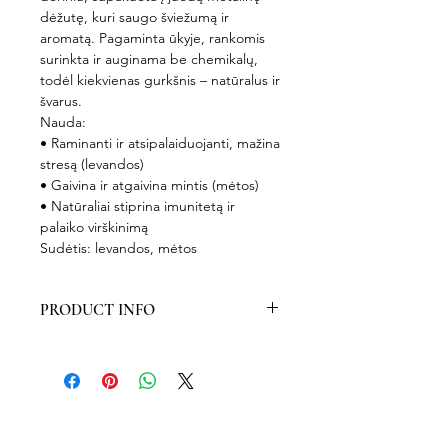
dėžutę, kuri saugo šviežumą ir
aromatą. Pagaminta ūkyje, rankomis
surinkta ir auginama be chemikalų,
todėl kiekvienas gurkšnis – natūralus ir
švarus.
Nauda:
• Raminanti ir atsipalaiduojanti, mažina
stresą (levandos)
• Gaivina ir atgaivina mintis (mėtos)
• Natūraliai stiprina imunitetą ir
palaiko virškinimą
Sudėtis: levandos, mėtos
PRODUCT INFO
The lavender & mint is used as tea to
cure different lung diseases,
migraine, neurosis, depression, to
lower the nervous tension, to lower
the blood pressure. Lavender