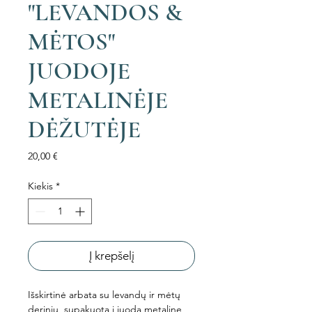
"LEVANDOS &
MĖTOS"
JUODOJE
METALINĖJE
DĖŽUTĖJE
Price
20,00 €
Kiekis
*
Į krepšelį
Išskirtinė arbata su levandų ir mėtų
deriniu, supakuota į juodą metalinę