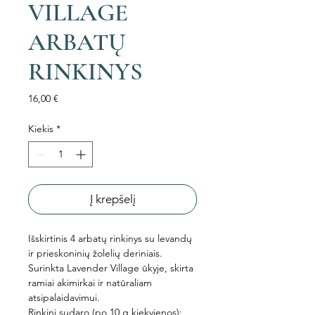
VILLAGE
ARBATŲ
RINKINYS
Price
16,00 €
Kiekis
*
Į krepšelį
Išskirtinis 4 arbatų rinkinys su levandų
ir prieskoninių žolelių deriniais.
Surinkta Lavender Village ūkyje, skirta
ramiai akimirkai ir natūraliam
atsipalaidavimui.
Rinkinį sudaro (po 10 g kiekvienos):