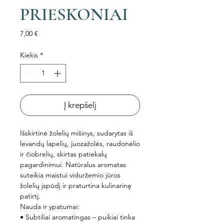
PRIESKONIAI
Price
7,00 €
Kiekis
*
Į krepšelį
Išskirtinė žolelių mišinys, sudarytas iš
levandų lapelių, juozažolės, raudonėlio
ir čiobrelių, skirtas patiekalų
pagardinimui. Natūralus aromatas
suteikia maistui viduržemio jūros
žolelių įspūdį ir praturtina kulinarinę
patirtį.
Nauda ir ypatumai:
• Subtiliai aromatingas – puikiai tinka