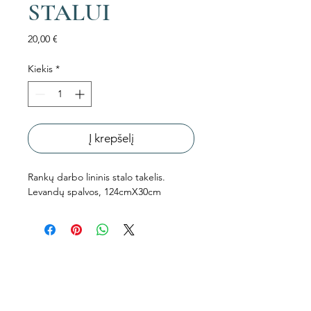
STALUI
Price
20,00 €
Kiekis
*
Į krepšelį
Rankų darbo lininis stalo takelis.
Levandų spalvos, 124cmX30cm