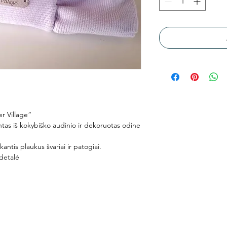
r Village“
tas iš kokybiško audinio ir dekoruotas odine
antis plaukus švariai ir patogiai.
 detalė
Menu
Conta