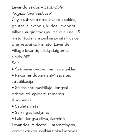
Levandų sėklos –
Lavandula
Angustifolia ‘Hidcote’
Ūkyje subrandintos levandų sėklos,
gautos iš levandų, kurios Lavender
Village auginamos jau daugiau nei 15
metų, todėl yra puikiai prisitaikiusios
prie lietuviško klimato. Lavender
Village levandų sėklų daigumas
siekia 74%
Sėja:
• Sėti vasario–kovo mėn į daigyklas
• Rekomenduojama 2–4 savaites
stratifikacija
• Sėklas sėti paviršiuje, lengvai
prispausti, apiberti žemėmis
Auginimas:
• Saulėta vieta
• Saikingas laistymas
• Laidi, lengva dirva, šarminė
Levandos ‘Hidcote’ – aromatingos,
kompaktiškos, puikiai tinka Lietuvos