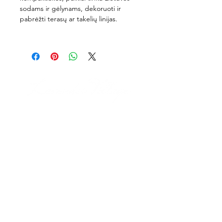
sodams ir gėlynams, dekoruoti ir
pabrėžti terasų ar takelių linijas.
Contact us
E-mail:
juratelavender@gmail.com
Ph.:
+370 686 30212